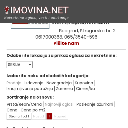
Milkina kuća
Nekretnine oglasi, vesti i edukacije
Redni broj u Registru posrednika: 220
Beograd, Strugarska br. 2
0617000368, 065/3540-596
Pišite nam
Odaberite lokaciju za prikaz oglasa za nekretnine:
Izaberite neku od sledećih kategorija:
Prodaja
Izdavanje
Novogradnja
Kupovina
Iznajmljivanje potražnja
Zamena
Cimer/ka
Sortiranje na osnovu:
Vrsta/Reon/Cena
Najnoviji oglasi
Poslednje ažurirani
Cena
Cena po m2
Strana 1 od 1
Nazad
1
Napred