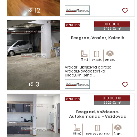
12
38 000 €
ažuriran
3455 €/m²
Beograd, Vračar, Kalenić
11 m2
sut spr.
GARAŽA
Vračar-uknjižena garaža.
Vračar,Novopazarska
ulica,uknjižena...
3
310 000 €
ažuriran
3523 €/m²
Beograd, Voždovac,
Autokomanda - Voždovac
88 m2
1. spr.
TROIPOSOBAN STAN