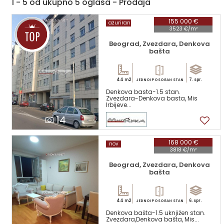
1 - 5 od ukupno 5 oglasa - Prodaja
155 000 €
ažuriran
3523 €/m²
Beograd, Zvezdara, Denkova
bašta
44 m2
7. spr.
JEDNOIPOSOBAN STAN
Denkova basta-1.5 stan.
Zvezdara-Denkova basta, Mis
Irbijeve...
14
168 000 €
nov
3818 €/m²
Beograd, Zvezdara, Denkova
bašta
44 m2
6. spr.
JEDNOIPOSOBAN STAN
Denkova bašta-1.5 uknjižen stan.
Zvezdara,Denkova bašta, Mis...