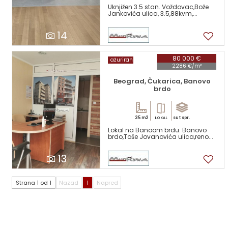
Uknjižen 3.5 stan. Voždovac,Bože
Jankovića ulica, 3.5,88kvm,...
14
80 000 €
ažuriran
2286 €/m²
Beograd, Čukarica, Banovo
brdo
35 m2
sut spr.
LOKAL
Lokal na Banoom brdu. Banovo
brdo,Toše Jovanovića ulica,reno...
13
Strana 1 od 1
Nazad
1
Napred