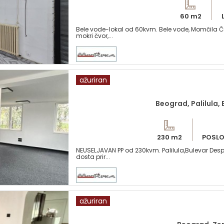
60 m2
Bele vode-lokal od 60kvm. Bele vode, Momčila Čed
mokri čvor,...
ažuriran
Beograd, Palilula,
230 m2
POSLO
NEUSELJAVAN PP od 230kvm. Palilula,Bulevar Desp
dosta prir...
ažuriran