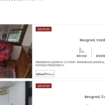
ažuriran
Beograd, Vož
60 m2
DVOS
Medaković padina-2.0 stan. Medaković padina, 
kuhinja+trpezarija s...
ažuriran
Beograd, Ču