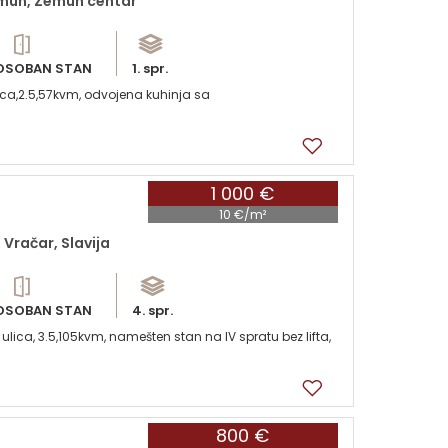
mun, Zemun centar
OSOBAN STAN
1. spr.
ca,2.5,57kvm, odvojena kuhinja sa
1 000 €
10 €/m²
Vračar, Slavija
OSOBAN STAN
4. spr.
ulica, 3.5,105kvm, namešten stan na IV spratu bez lifta,
800 €