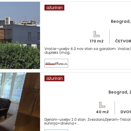
ažuriran
Beograd,
170 m2
ČETVO
Vračar-useljiv 4.0 nov stan sa garažom. Vračar
dupleks (mog...
ažuriran
Beograd, 
40 m2
DVO
Djeram-useljiv 2.0 stan. Zvezdara,Djeram-Tršć
kuhinja+dnevna+...