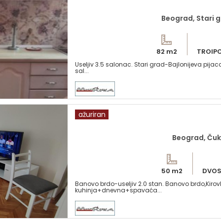
Beograd, Stari g
82 m2
TROIP
Useljiv 3.5 salonac. Stari grad-Bajlonijeva pijaca
sal...
ažuriran
Beograd, Čuk
50 m2
DVOS
Banovo brdo-useljiv 2.0 stan. Banovo brdo,Kiro
kuhinja+dnevna+spavaća...