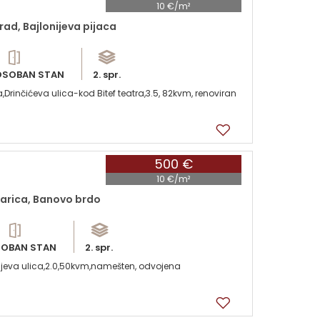
10 €/m²
rad, Bajlonijeva pijaca
OSOBAN STAN
2. spr.
,Drinčićeva ulica-kod Bitef teatra,3.5, 82kvm, renoviran
500 €
10 €/m²
arica, Banovo brdo
OBAN STAN
2. spr.
vljeva ulica,2.0,50kvm,namešten, odvojena