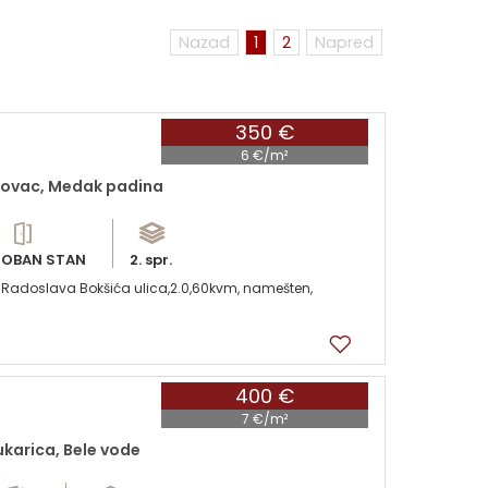
Nazad
1
2
Napred
350 €
6 €/m²
dovac, Medak padina
OBAN STAN
2. spr.
Radoslava Bokšića ulica,2.0,60kvm, namešten,
400 €
7 €/m²
karica, Bele vode