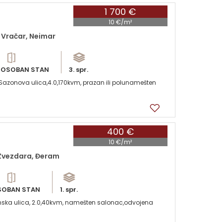
1 700 €
10 €/m²
 Vračar, Neimar
ROSOBAN STAN
3. spr.
,Sazonova ulica,4.0,170kvm, prazan ili polunamešten
400 €
10 €/m²
Zvezdara, Đeram
SOBAN STAN
1. spr.
anska ulica, 2.0,40kvm, namešten salonac,odvojena