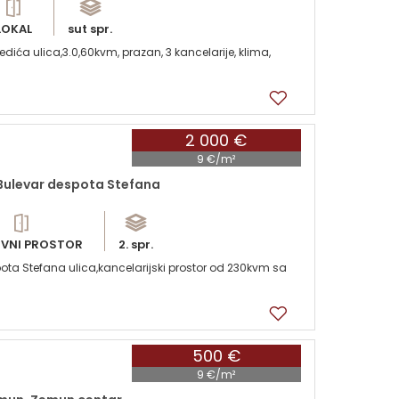
LOKAL
sut spr.
ića ulica,3.0,60kvm, prazan, 3 kancelarije, klima,
2 000 €
9 €/m²
 Bulevar despota Stefana
VNI PROSTOR
2. spr.
ota Stefana ulica,kancelarijski prostor od 230kvm sa
500 €
9 €/m²