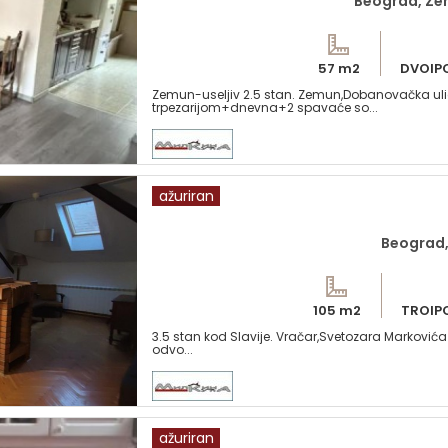
Beograd, Ze
57 m2
DVOIP
Zemun-useljiv 2.5 stan. Zemun,Dobanovačka uli
trpezarijom+dnevna+2 spavaće so...
ažuriran
Beograd, 
105 m2
TROIP
3.5 stan kod Slavije. Vračar,Svetozara Markovića 
odvo...
ažuriran