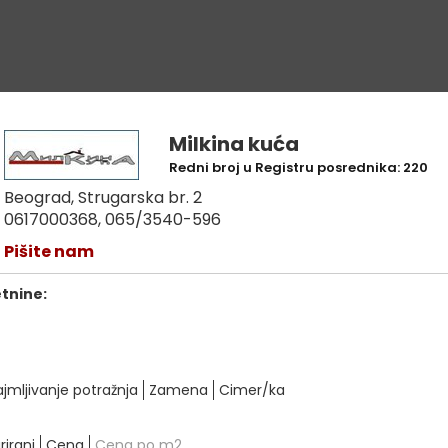
Milkina kuća
Redni broj u Registru posrednika: 220
Beograd, Strugarska br. 2
0617000368, 065/3540-596
Pišite nam
etnine:
ajmljivanje potražnja
Zamena
Cimer/ka
rirani
Cena
Cena po m2