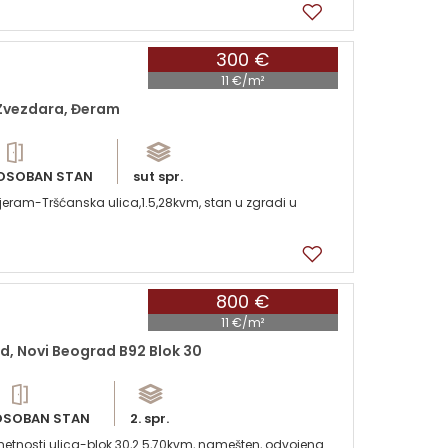
300 €
11 €/m²
Zvezdara, Đeram
OSOBAN STAN
sut spr.
Djeram-Tršćanska ulica,1.5,28kvm, stan u zgradi u
800 €
11 €/m²
d, Novi Beograd B92 Blok 30
OSOBAN STAN
2. spr.
umetnosti ulica-blok 30,2.5,70kvm, namešten, odvojena