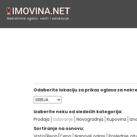
Nekretnine oglasi, vesti i edukacije
Odaberite lokaciju za prikaz oglasa za nekr
Izaberite neku od sledećih kategorija:
Prodaja
Izdavanje
Novogradnja
Kupovina
Izn
Sortiranje na osnovu:
Vrsta/Reon/Cena
Najnoviji oglasi
Poslednje ažu