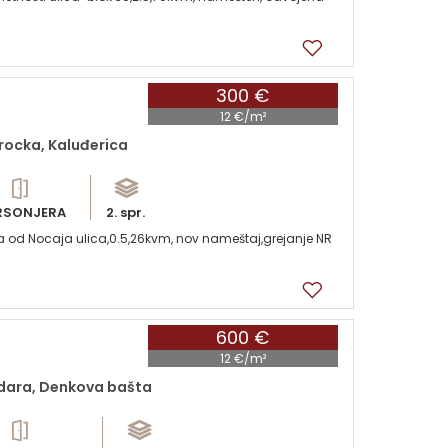
300 €
12 €/m²
rocka, Kaluđerica
RSONJERA
2. spr.
a od Nocaja ulica,0.5,26kvm, nov nameštaj,grejanje NR
600 €
12 €/m²
dara, Denkova bašta