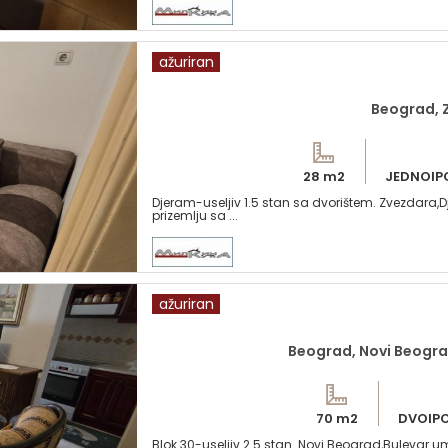
ažuriran
Beograd, 
28 m2
JEDNOIP
Djeram-useljiv 1.5 stan sa dvorištem. Zvezdara,
prizemlju sa ...
ažuriran
Beograd, Novi Beogra
70 m2
DVOIP
Blok 30-useljiv 2.5 stan. Novi Beograd,Bulevar 