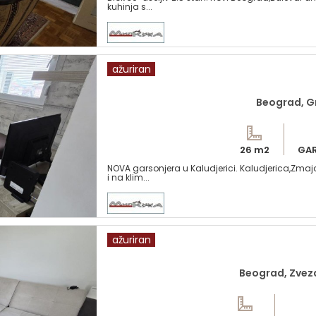
kuhinja s...
ažuriran
Beograd, G
26 m2
GA
NOVA garsonjera u Kaludjerici. Kaludjerica,Zmaj
i na klim...
ažuriran
Beograd, Zvez